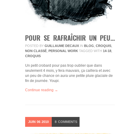
POUR SE RAFRAÎCHIR UN PEU…
POSTED BY
GUILLAUME DECAUX
IN
BLOG
,
CROQUIS
,
NON CLASSÉ
,
PERSONAL WORK
TAGGED WITH
14-18
,
CROQUIS
Un petit crobard pour pas trop oublier que dans
seulement 4 mois, y fera mauvais, ça caillera et avec
un peu de chance on aura une petite pluie glaciale de
fin de journée. Youpi.
Continue reading →
JUIN
06
2010
8
COMMENTS