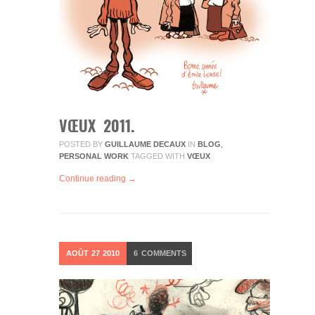
VŒUX 2011.
POSTED BY
GUILLAUME DECAUX
IN
BLOG
,
PERSONAL WORK
TAGGED WITH
VŒUX
Continue reading →
AOÛT
27
2010
6
COMMENTS