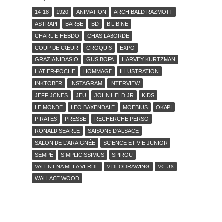
14-18
1920
ANIMATION
ARCHIBALD RAZMOTT
ASTRAPI
BARBE
BD
BILIBINE
CHARLIE-HEBDO
CHAS LABORDE
COUP DE CŒUR
CROQUIS
EXPO
GRAZIA NIDASIO
GUS BOFA
HARVEY KURTZMAN
HATIER-POCHE
HOMMAGE
ILLUSTRATION
INKTOBER
INSTAGRAM
INTERVIEW
JEFF JONES
JEU
JOHN HELD JR
KIDS
LE MONDE
LEO BAXENDALE
MOEBIUS
OKAPI
PIRATES
PRESSE
RECHERCHE PERSO
RONALD SEARLE
SAISONS D'ALSACE
SALON DE L'ARAIGNÉE
SCIENCE ET VIE JUNIOR
SEMPÉ
SIMPLICISSIMUS
SPIROU
VALENTINA MELA VERDE
VIDEODRAWING
VŒUX
WALLACE WOOD