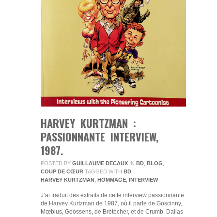
HARVEY KURTZMAN :
PASSIONNANTE INTERVIEW,
1987.
POSTED BY
GUILLAUME DECAUX
IN
BD
,
BLOG
,
COUP DE CŒUR
TAGGED WITH
BD
,
HARVEY KURTZMAN
,
HOMMAGE
,
INTERVIEW
J’ai traduit des extraits de cette interview passionnante
de Harvey Kurtzman de 1987, où il parle de Goscinny,
Mœbius, Goossens, de Brétécher, et de Crumb. Dallas