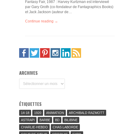
Fantasy Fair, 1987 : Harvey Kurtzman est interviewé
par Gary Groth (co-fondateur de Fantagraphics Books)
et Jack Jackson (auteur de…
Continue reading →
ARCHIVES
Archives
ÉTIQUETTES
14-18
1920
ANIMATION
ARCHIBALD RAZMOTT
ASTRAPI
BARBE
BD
BILIBINE
CHARLIE-HEBDO
CHAS LABORDE