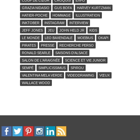
COUP DE CŒUR
CROQUIS
EXPO
GRAZIA NIDASIO
GUS BOFA
HARVEY KURTZMAN
HATIER-POCHE
HOMMAGE
ILLUSTRATION
INKTOBER
INSTAGRAM
INTERVIEW
JEFF JONES
JEU
JOHN HELD JR
KIDS
LE MONDE
LEO BAXENDALE
MOEBIUS
OKAPI
PIRATES
PRESSE
RECHERCHE PERSO
RONALD SEARLE
SAISONS D'ALSACE
SALON DE L'ARAIGNÉE
SCIENCE ET VIE JUNIOR
SEMPÉ
SIMPLICISSIMUS
SPIROU
VALENTINA MELA VERDE
VIDEODRAWING
VŒUX
WALLACE WOOD