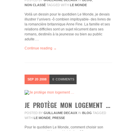
NON CLASSÉ
TAGGED WITH
LE MONDE
Voilà un dessin pour le quotidien Le Monde, je devais
illustrer l’univers -ô combien impitoyable- des livres de
la romancière britannique Anne Fine. La famille et ses
relations difficiles sont un sujet récurrent dans ses
romans, destinés à la jeunesse ou bien au public
adulte….
Continue reading →
SEP
20
2008
0
COMMENTS
JE PROTÈGE MON LOGEMENT …
POSTED BY
GUILLAUME DECAUX
IN
BLOG
TAGGED
WITH
LE MONDE
,
PRESSE
Pour le quotidien Le Monde, comment choisir son