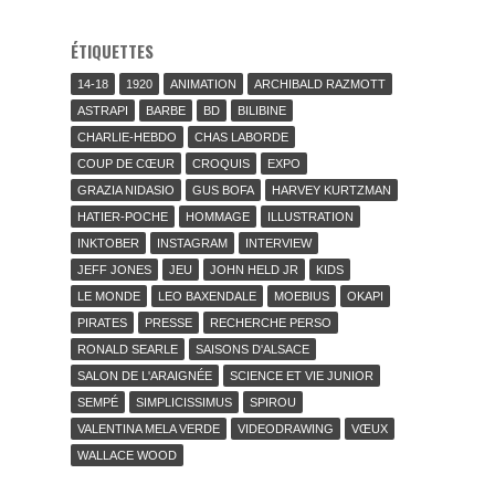
ÉTIQUETTES
14-18
1920
ANIMATION
ARCHIBALD RAZMOTT
ASTRAPI
BARBE
BD
BILIBINE
CHARLIE-HEBDO
CHAS LABORDE
COUP DE CŒUR
CROQUIS
EXPO
GRAZIA NIDASIO
GUS BOFA
HARVEY KURTZMAN
HATIER-POCHE
HOMMAGE
ILLUSTRATION
INKTOBER
INSTAGRAM
INTERVIEW
JEFF JONES
JEU
JOHN HELD JR
KIDS
LE MONDE
LEO BAXENDALE
MOEBIUS
OKAPI
PIRATES
PRESSE
RECHERCHE PERSO
RONALD SEARLE
SAISONS D'ALSACE
SALON DE L'ARAIGNÉE
SCIENCE ET VIE JUNIOR
SEMPÉ
SIMPLICISSIMUS
SPIROU
VALENTINA MELA VERDE
VIDEODRAWING
VŒUX
WALLACE WOOD