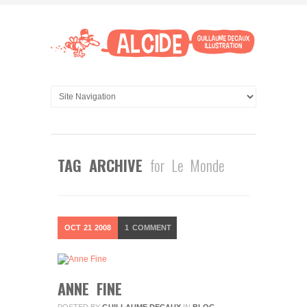
TAG ARCHIVE
for Le Monde
OCT
21
2008
1
COMMENT
ANNE FINE
POSTED BY
GUILLAUME DECAUX
IN
BLOG
,