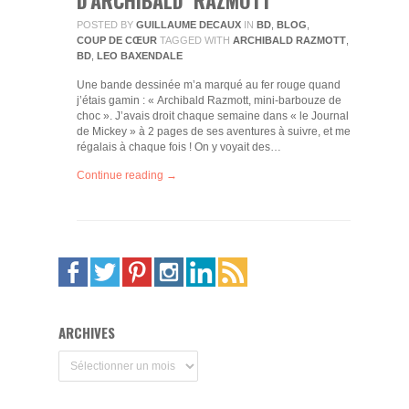
POSTED BY
GUILLAUME DECAUX
IN
BD
,
BLOG
,
COUP DE CŒUR
TAGGED WITH
ARCHIBALD RAZMOTT
,
BD
,
LEO BAXENDALE
Une bande dessinée m’a marqué au fer rouge quand
j’étais gamin : « Archibald Razmott, mini-barbouze de
choc ». J’avais droit chaque semaine dans « le Journal
de Mickey » à 2 pages de ses aventures à suivre, et me
régalais à chaque fois ! On y voyait des…
Continue reading →
ARCHIVES
Archives