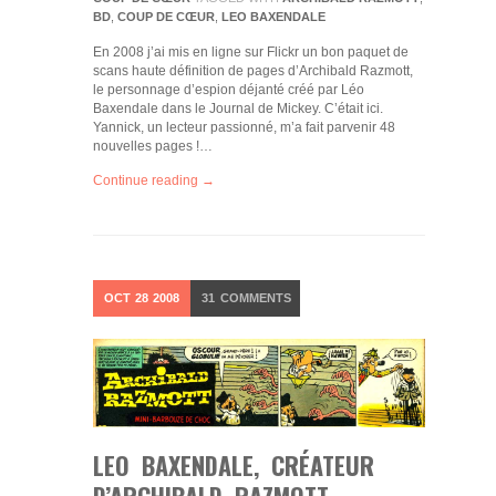
BD
,
COUP DE CŒUR
,
LEO BAXENDALE
En 2008 j’ai mis en ligne sur Flickr un bon paquet de
scans haute définition de pages d’Archibald Razmott,
le personnage d’espion déjanté créé par Léo
Baxendale dans le Journal de Mickey. C’était ici.
Yannick, un lecteur passionné, m’a fait parvenir 48
nouvelles pages !…
Continue reading →
OCT
28
2008
31
COMMENTS
LEO BAXENDALE, CRÉATEUR
D’ARCHIBALD RAZMOTT