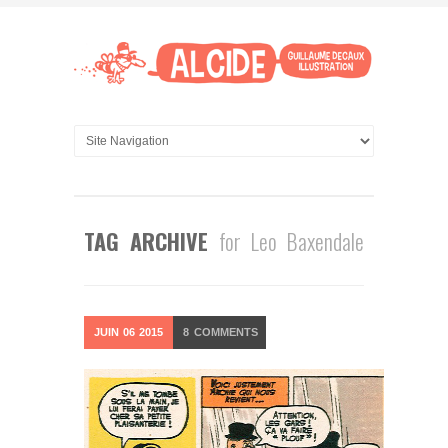
TAG ARCHIVE
for Leo Baxendale
JUIN
06
2015
8
COMMENTS