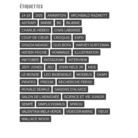
ÉTIQUETTES
14-18
1920
ANIMATION
ARCHIBALD RAZMOTT
ASTRAPI
BARBE
BD
BILIBINE
CHARLIE-HEBDO
CHAS LABORDE
COUP DE CŒUR
CROQUIS
EXPO
GRAZIA NIDASIO
GUS BOFA
HARVEY KURTZMAN
HATIER-POCHE
HOMMAGE
ILLUSTRATION
INKTOBER
INSTAGRAM
INTERVIEW
JEFF JONES
JEU
JOHN HELD JR
KIDS
LE MONDE
LEO BAXENDALE
MOEBIUS
OKAPI
PIRATES
PRESSE
RECHERCHE PERSO
RONALD SEARLE
SAISONS D'ALSACE
SALON DE L'ARAIGNÉE
SCIENCE ET VIE JUNIOR
SEMPÉ
SIMPLICISSIMUS
SPIROU
VALENTINA MELA VERDE
VIDEODRAWING
VŒUX
WALLACE WOOD