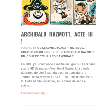
ARCHIBALD RAZMOTT, ACTE III
!
POSTED BY
GUILLAUME DECAUX
IN
BD
,
BLOG
,
COUP DE CŒUR
TAGGED WITH
ARCHIBALD RAZMOTT
,
BD
,
COUP DE CŒUR
,
LEO BAXENDALE
En 2005 j’ai commencé à mettre en ligne sur Flickr des
scans HD de pages d’Archibald Razmott, la bande
dessinée de Léo Baxendale parue dans dans le
Journal de Mickey de 1973 à 1976. Plus d’infos ici ou
là. Cette bande dessinée, sous forme de série à
suivre…
Continue reading →