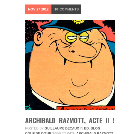
NOV
27
2012
10
COMMENTS
ARCHIBALD RAZMOTT, ACTE II !
POSTED BY
GUILLAUME DECAUX
IN
BD
,
BLOG
,
COUP DE CŒUR
TAGGED WITH
ARCHIBALD RAZMOTT
,