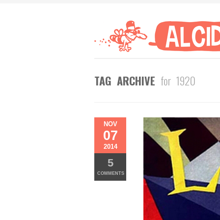
TAG ARCHIVE
for 1920
NOV
07
2014
5
COMMENTS