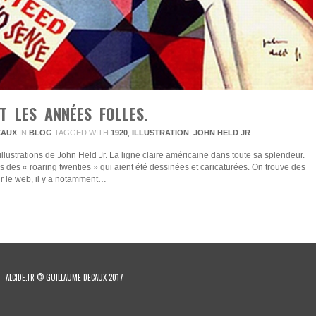
T LES ANNÉES FOLLES.
CAUX
IN
BLOG
TAGGED WITH
1920
,
ILLUSTRATION
,
JOHN HELD JR
illustrations de John Held Jr. La ligne claire américaine dans toute sa splendeur.
es des « roaring twenties » qui aient été dessinées et caricaturées. On trouve des
sur le web, il y a notamment…
ALCIDE.FR © GUILLAUME DECAUX 2017