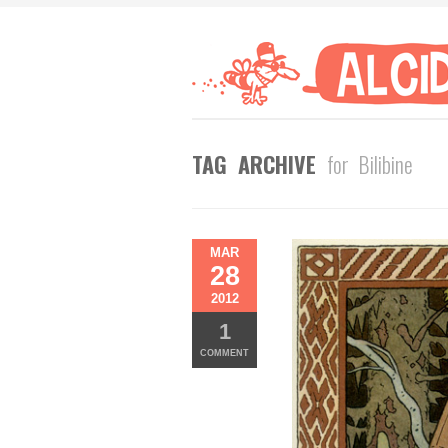
TAG ARCHIVE
for Bilibine
MAR
28
2012
1
COMMENT