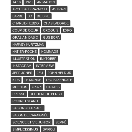
14-18
1920
ANIMATION
ARCHIBALD RAZMOTT
ASTRAPI
BARBE
BD
BILIBINE
CHARLIE-HEBDO
CHAS LABORDE
COUP DE CŒUR
CROQUIS
EXPO
GRAZIA NIDASIO
GUS BOFA
HARVEY KURTZMAN
HATIER-POCHE
HOMMAGE
ILLUSTRATION
INKTOBER
INSTAGRAM
INTERVIEW
JEFF JONES
JEU
JOHN HELD JR
KIDS
LE MONDE
LEO BAXENDALE
MOEBIUS
OKAPI
PIRATES
PRESSE
RECHERCHE PERSO
RONALD SEARLE
SAISONS D'ALSACE
SALON DE L'ARAIGNÉE
SCIENCE ET VIE JUNIOR
SEMPÉ
SIMPLICISSIMUS
SPIROU