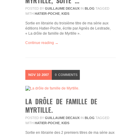
MYRTILLE, SUITE …
POSTED BY
GUILLAUME DECAUX
IN
BLOG
TAGGED
WITH
HATIER-POCHE
,
KIDS
Sortie en librairie du troisième titre de ma série aux
éditions Hatier-Poche, écrite par Agnès de Lestrade,
« La drôle de famille de Myrtille ».
Continue reading →
NOV
10
2007
0
COMMENTS
LA DRÔLE DE FAMILLE DE
MYRTILLE.
POSTED BY
GUILLAUME DECAUX
IN
BLOG
TAGGED
WITH
HATIER-POCHE
,
KIDS
Sortie en librairie des 2 premiers titres de ma série aux