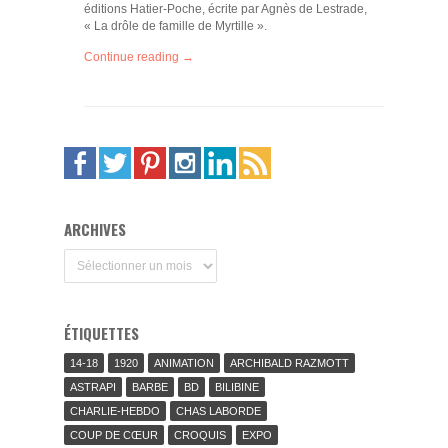
éditions Hatier-Poche, écrite par Agnès de Lestrade,
« La drôle de famille de Myrtille ».
Continue reading →
ARCHIVES
Archives
ÉTIQUETTES
14-18
1920
ANIMATION
ARCHIBALD RAZMOTT
ASTRAPI
BARBE
BD
BILIBINE
CHARLIE-HEBDO
CHAS LABORDE
COUP DE CŒUR
CROQUIS
EXPO