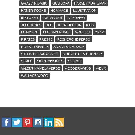
GRAZIA NIDASIO
GUS BOFA
HARVEY KURTZMAN
HATIER-POCHE
HOMMAGE
ILLUSTRATION
INKTOBER
INSTAGRAM
INTERVIEW
JEFF JONES
JEU
JOHN HELD JR
KIDS
LE MONDE
LEO BAXENDALE
MOEBIUS
OKAPI
PIRATES
PRESSE
RECHERCHE PERSO
RONALD SEARLE
SAISONS D'ALSACE
SALON DE L'ARAIGNÉE
SCIENCE ET VIE JUNIOR
SEMPÉ
SIMPLICISSIMUS
SPIROU
VALENTINA MELA VERDE
VIDEODRAWING
VŒUX
WALLACE WOOD