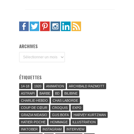
ARCHIVES
Archives
ÉTIQUETTES
14-18
1920
ANIMATION
ARCHIBALD RAZMOTT
ASTRAPI
BARBE
BD
BILIBINE
CHARLIE-HEBDO
CHAS LABORDE
COUP DE CŒUR
CROQUIS
EXPO
GRAZIA NIDASIO
GUS BOFA
HARVEY KURTZMAN
HATIER-POCHE
HOMMAGE
ILLUSTRATION
INKTOBER
INSTAGRAM
INTERVIEW