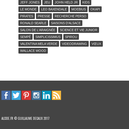
JEFF JONES
JEU
JOHN HELD JR
KIDS
LE MONDE
LEO BAXENDALE
MOEBIUS
OKAPI
PIRATES
PRESSE
RECHERCHE PERSO
RONALD SEARLE
SAISONS D'ALSACE
SALON DE L'ARAIGNÉE
SCIENCE ET VIE JUNIOR
SEMPÉ
SIMPLICISSIMUS
SPIROU
VALENTINA MELA VERDE
VIDEODRAWING
VŒUX
WALLACE WOOD
ALCIDE.FR © GUILLAUME DECAUX 2017