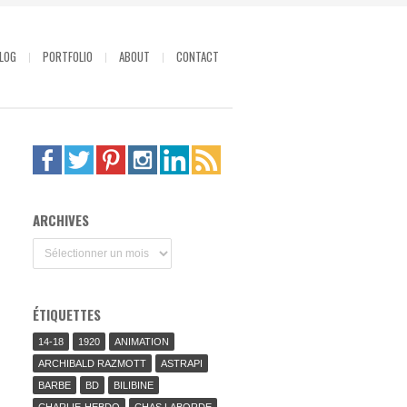
LOG
PORTFOLIO
ABOUT
CONTACT
ARCHIVES
Archives
ÉTIQUETTES
14-18
1920
ANIMATION
ARCHIBALD RAZMOTT
ASTRAPI
BARBE
BD
BILIBINE