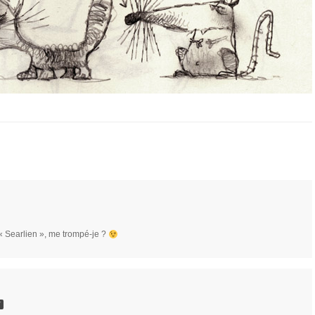
 « Searlien », me trompé-je ?
Y