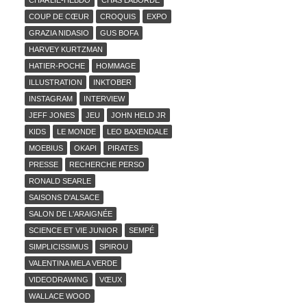
CHARLIE-HEBDO
CHAS LABORDE
COUP DE CŒUR
CROQUIS
EXPO
GRAZIA NIDASIO
GUS BOFA
HARVEY KURTZMAN
HATIER-POCHE
HOMMAGE
ILLUSTRATION
INKTOBER
INSTAGRAM
INTERVIEW
JEFF JONES
JEU
JOHN HELD JR
KIDS
LE MONDE
LEO BAXENDALE
MOEBIUS
OKAPI
PIRATES
PRESSE
RECHERCHE PERSO
RONALD SEARLE
SAISONS D'ALSACE
SALON DE L'ARAIGNÉE
SCIENCE ET VIE JUNIOR
SEMPÉ
SIMPLICISSIMUS
SPIROU
VALENTINA MELA VERDE
VIDEODRAWING
VŒUX
WALLACE WOOD