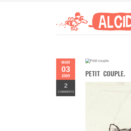
MAR
03
PETIT COUPLE.
2009
2
COMMENTS