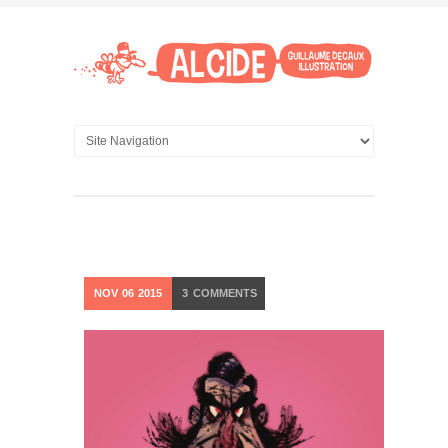
NOV
06
2015
3
COMMENTS