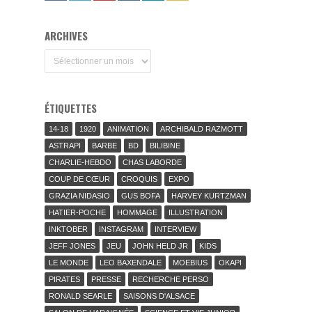
ARCHIVES
Archives
ÉTIQUETTES
14-18
1920
ANIMATION
ARCHIBALD RAZMOTT
ASTRAPI
BARBE
BD
BILIBINE
CHARLIE-HEBDO
CHAS LABORDE
COUP DE CŒUR
CROQUIS
EXPO
GRAZIA NIDASIO
GUS BOFA
HARVEY KURTZMAN
HATIER-POCHE
HOMMAGE
ILLUSTRATION
INKTOBER
INSTAGRAM
INTERVIEW
JEFF JONES
JEU
JOHN HELD JR
KIDS
LE MONDE
LEO BAXENDALE
MOEBIUS
OKAPI
PIRATES
PRESSE
RECHERCHE PERSO
RONALD SEARLE
SAISONS D'ALSACE