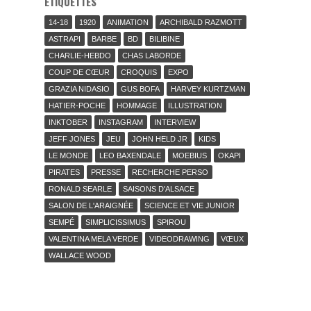
ÉTIQUETTES
14-18
1920
ANIMATION
ARCHIBALD RAZMOTT
ASTRAPI
BARBE
BD
BILIBINE
CHARLIE-HEBDO
CHAS LABORDE
COUP DE CŒUR
CROQUIS
EXPO
GRAZIA NIDASIO
GUS BOFA
HARVEY KURTZMAN
HATIER-POCHE
HOMMAGE
ILLUSTRATION
INKTOBER
INSTAGRAM
INTERVIEW
JEFF JONES
JEU
JOHN HELD JR
KIDS
LE MONDE
LEO BAXENDALE
MOEBIUS
OKAPI
PIRATES
PRESSE
RECHERCHE PERSO
RONALD SEARLE
SAISONS D'ALSACE
SALON DE L'ARAIGNÉE
SCIENCE ET VIE JUNIOR
SEMPÉ
SIMPLICISSIMUS
SPIROU
VALENTINA MELA VERDE
VIDEODRAWING
VŒUX
WALLACE WOOD