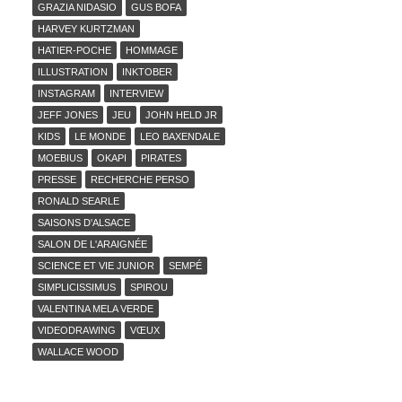
GRAZIA NIDASIO
GUS BOFA
HARVEY KURTZMAN
HATIER-POCHE
HOMMAGE
ILLUSTRATION
INKTOBER
INSTAGRAM
INTERVIEW
JEFF JONES
JEU
JOHN HELD JR
KIDS
LE MONDE
LEO BAXENDALE
MOEBIUS
OKAPI
PIRATES
PRESSE
RECHERCHE PERSO
RONALD SEARLE
SAISONS D'ALSACE
SALON DE L'ARAIGNÉE
SCIENCE ET VIE JUNIOR
SEMPÉ
SIMPLICISSIMUS
SPIROU
VALENTINA MELA VERDE
VIDEODRAWING
VŒUX
WALLACE WOOD