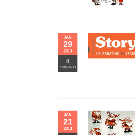
JAN
29
2013
4
COMMENTS
JAN
21
2013