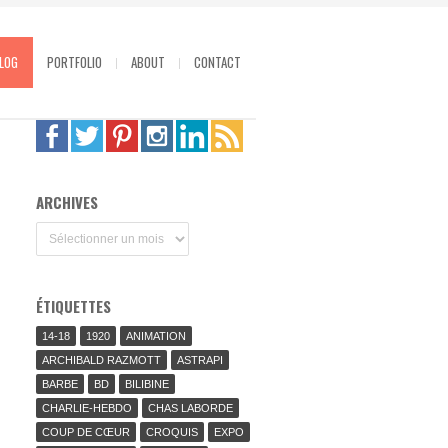
LOG
PORTFOLIO
ABOUT
CONTACT
ARCHIVES
Archives
ÉTIQUETTES
14-18
1920
ANIMATION
ARCHIBALD RAZMOTT
ASTRAPI
BARBE
BD
BILIBINE
CHARLIE-HEBDO
CHAS LABORDE
COUP DE CŒUR
CROQUIS
EXPO