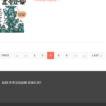
Continue reading →
 FIRST
...
←
2
3
4
5
6
→
...
LAST →
ALCIDE.FR © GUILLAUME DECAUX 2017