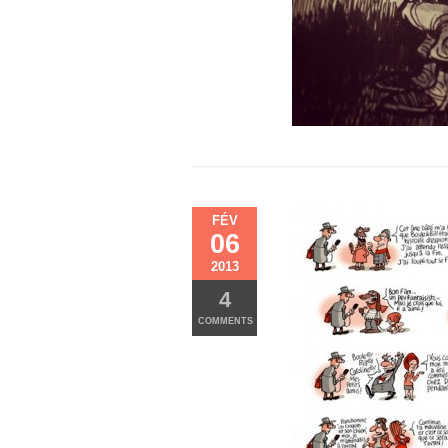
FÉV
06
2013
4
COMMENTS