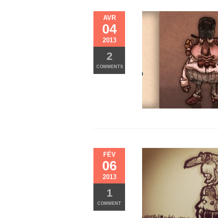
AVR
04
2013
2
COMMENTS
FÉV
06
2013
1
COMMENT