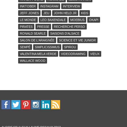
INKTOBER
INSTAGRAM
INTERVIEW
JEFF JONES
JEU
JOHN HELD JR
KIDS
LE MONDE
LEO BAXENDALE
MOEBIUS
OKAPI
PIRATES
PRESSE
RECHERCHE PERSO
RONALD SEARLE
SAISONS D'ALSACE
SALON DE L'ARAIGNÉE
SCIENCE ET VIE JUNIOR
SEMPÉ
SIMPLICISSIMUS
SPIROU
VALENTINA MELA VERDE
VIDEODRAWING
VŒUX
WALLACE WOOD