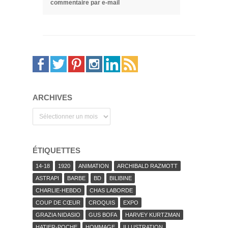
commentaire par e-mail
ARCHIVES
Archives
ÉTIQUETTES
14-18
1920
ANIMATION
ARCHIBALD RAZMOTT
ASTRAPI
BARBE
BD
BILIBINE
CHARLIE-HEBDO
CHAS LABORDE
COUP DE CŒUR
CROQUIS
EXPO
GRAZIA NIDASIO
GUS BOFA
HARVEY KURTZMAN
HATIER-POCHE
HOMMAGE
ILLUSTRATION