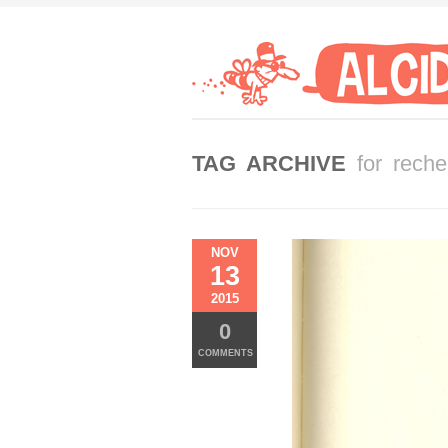
TAG ARCHIVE
for rech
NOV
13
2015
0
COMMENTS