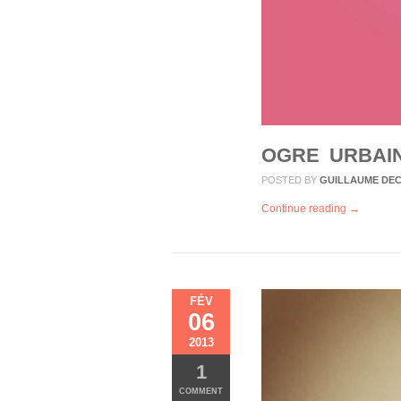
OGRE URBAIN
POSTED BY
GUILLAUME DE
Continue reading →
FÉV
06
2013
1
COMMENT