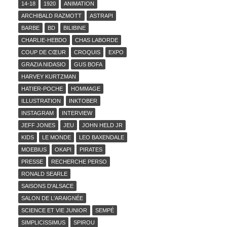
14-18
1920
ANIMATION
ARCHIBALD RAZMOTT
ASTRAPI
BARBE
BD
BILIBINE
CHARLIE-HEBDO
CHAS LABORDE
COUP DE CŒUR
CROQUIS
EXPO
GRAZIA NIDASIO
GUS BOFA
HARVEY KURTZMAN
HATIER-POCHE
HOMMAGE
ILLUSTRATION
INKTOBER
INSTAGRAM
INTERVIEW
JEFF JONES
JEU
JOHN HELD JR
KIDS
LE MONDE
LEO BAXENDALE
MOEBIUS
OKAPI
PIRATES
PRESSE
RECHERCHE PERSO
RONALD SEARLE
SAISONS D'ALSACE
SALON DE L'ARAIGNÉE
SCIENCE ET VIE JUNIOR
SEMPÉ
SIMPLICISSIMUS
SPIROU