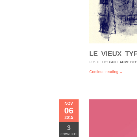
LE VIEUX TY
POSTED BY
GUILLAUME DE
Continue reading →
NOV
06
2015
3
COMMENTS