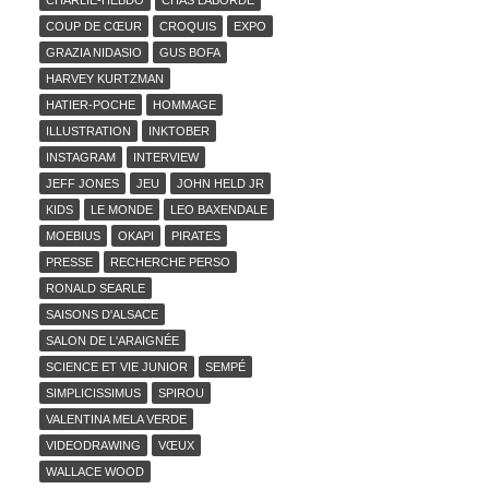
CHARLIE-HEBDO
CHAS LABORDE
COUP DE CŒUR
CROQUIS
EXPO
GRAZIA NIDASIO
GUS BOFA
HARVEY KURTZMAN
HATIER-POCHE
HOMMAGE
ILLUSTRATION
INKTOBER
INSTAGRAM
INTERVIEW
JEFF JONES
JEU
JOHN HELD JR
KIDS
LE MONDE
LEO BAXENDALE
MOEBIUS
OKAPI
PIRATES
PRESSE
RECHERCHE PERSO
RONALD SEARLE
SAISONS D'ALSACE
SALON DE L'ARAIGNÉE
SCIENCE ET VIE JUNIOR
SEMPÉ
SIMPLICISSIMUS
SPIROU
VALENTINA MELA VERDE
VIDEODRAWING
VŒUX
WALLACE WOOD