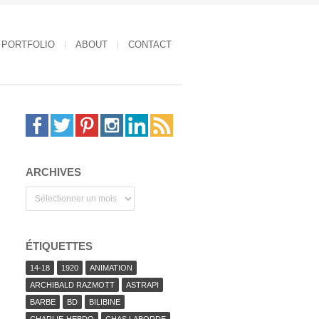
PORTFOLIO
ABOUT
CONTACT
ARCHIVES
Archives
ÉTIQUETTES
14-18
1920
ANIMATION
ARCHIBALD RAZMOTT
ASTRAPI
BARBE
BD
BILIBINE