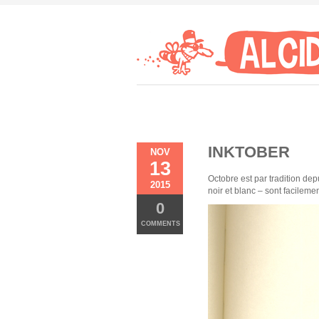
INKTOBER
NOV
13
Octobre est par tradition de
2015
noir et blanc – sont facileme
0
COMMENTS