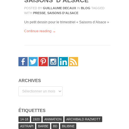
SAISONS D’ALSACE
POSTED BY
GUILLAUME DECAUX
IN
BLOG
TAGGED
WITH
PRESSE
,
SAISONS D'ALSACE
Un petit dessin pour le trimestriel « Saisons d’Alsace »
Continue reading →
ARCHIVES
Archives
ÉTIQUETTES
14-18
1920
ANIMATION
ARCHIBALD RAZMOTT
ASTRAPI
BARBE
BD
BILIBINE