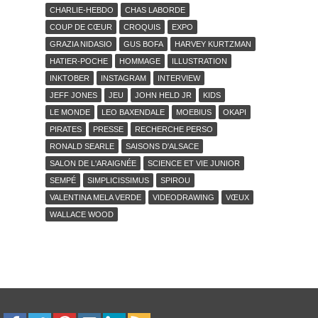
CHARLIE-HEBDO
CHAS LABORDE
COUP DE CŒUR
CROQUIS
EXPO
GRAZIA NIDASIO
GUS BOFA
HARVEY KURTZMAN
HATIER-POCHE
HOMMAGE
ILLUSTRATION
INKTOBER
INSTAGRAM
INTERVIEW
JEFF JONES
JEU
JOHN HELD JR
KIDS
LE MONDE
LEO BAXENDALE
MOEBIUS
OKAPI
PIRATES
PRESSE
RECHERCHE PERSO
RONALD SEARLE
SAISONS D'ALSACE
SALON DE L'ARAIGNÉE
SCIENCE ET VIE JUNIOR
SEMPÉ
SIMPLICISSIMUS
SPIROU
VALENTINA MELA VERDE
VIDEODRAWING
VŒUX
WALLACE WOOD