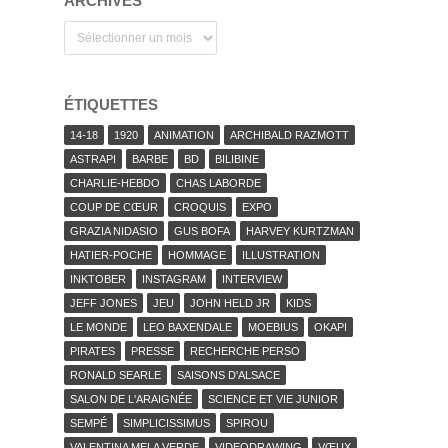
ARCHIVES
Archives
ÉTIQUETTES
14-18
1920
ANIMATION
ARCHIBALD RAZMOTT
ASTRAPI
BARBE
BD
BILIBINE
CHARLIE-HEBDO
CHAS LABORDE
COUP DE CŒUR
CROQUIS
EXPO
GRAZIA NIDASIO
GUS BOFA
HARVEY KURTZMAN
HATIER-POCHE
HOMMAGE
ILLUSTRATION
INKTOBER
INSTAGRAM
INTERVIEW
JEFF JONES
JEU
JOHN HELD JR
KIDS
LE MONDE
LEO BAXENDALE
MOEBIUS
OKAPI
PIRATES
PRESSE
RECHERCHE PERSO
RONALD SEARLE
SAISONS D'ALSACE
SALON DE L'ARAIGNÉE
SCIENCE ET VIE JUNIOR
SEMPÉ
SIMPLICISSIMUS
SPIROU
VALENTINA MELA VERDE
VIDEODRAWING
VŒUX