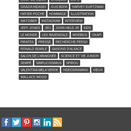
GRAZIA NIDASIO
GUS BOFA
HARVEY KURTZMAN
HATIER-POCHE
HOMMAGE
ILLUSTRATION
INKTOBER
INSTAGRAM
INTERVIEW
JEFF JONES
JEU
JOHN HELD JR
KIDS
LE MONDE
LEO BAXENDALE
MOEBIUS
OKAPI
PIRATES
PRESSE
RECHERCHE PERSO
RONALD SEARLE
SAISONS D'ALSACE
SALON DE L'ARAIGNÉE
SCIENCE ET VIE JUNIOR
SEMPÉ
SIMPLICISSIMUS
SPIROU
VALENTINA MELA VERDE
VIDEODRAWING
VŒUX
WALLACE WOOD