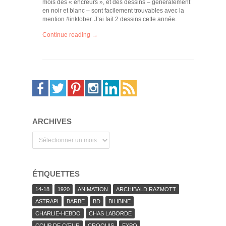
mois des « encreurs », et des dessins – généralement
en noir et blanc – sont facilement trouvables avec la
mention #inktober. J’ai fait 2 dessins cette année.
Continue reading →
ARCHIVES
Archives
ÉTIQUETTES
14-18
1920
ANIMATION
ARCHIBALD RAZMOTT
ASTRAPI
BARBE
BD
BILIBINE
CHARLIE-HEBDO
CHAS LABORDE
COUP DE CŒUR
CROQUIS
EXPO