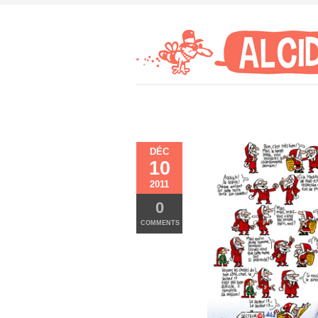
DÉC
10
2011
0
COMMENTS