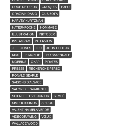
CHARLIE-HEBDO
CHAS LABORDE
COUP DE CŒUR
CROQUIS
EXPO
GRAZIA NIDASIO
GUS BOFA
HARVEY KURTZMAN
HATIER-POCHE
HOMMAGE
ILLUSTRATION
INKTOBER
INSTAGRAM
INTERVIEW
JEFF JONES
JEU
JOHN HELD JR
KIDS
LE MONDE
LEO BAXENDALE
MOEBIUS
OKAPI
PIRATES
PRESSE
RECHERCHE PERSO
RONALD SEARLE
SAISONS D'ALSACE
SALON DE L'ARAIGNÉE
SCIENCE ET VIE JUNIOR
SEMPÉ
SIMPLICISSIMUS
SPIROU
VALENTINA MELA VERDE
VIDEODRAWING
VŒUX
WALLACE WOOD