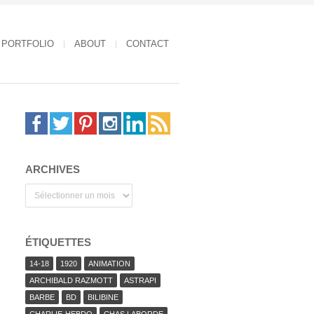
PORTFOLIO
ABOUT
CONTACT
ARCHIVES
Archives
ÉTIQUETTES
14-18
1920
ANIMATION
ARCHIBALD RAZMOTT
ASTRAPI
BARBE
BD
BILIBINE