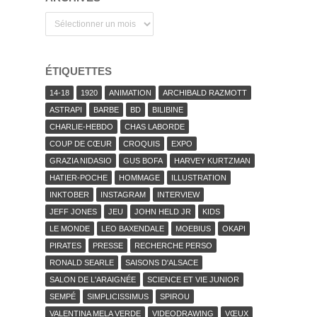
Archives
ÉTIQUETTES
14-18
1920
ANIMATION
ARCHIBALD RAZMOTT
ASTRAPI
BARBE
BD
BILIBINE
CHARLIE-HEBDO
CHAS LABORDE
COUP DE CŒUR
CROQUIS
EXPO
GRAZIA NIDASIO
GUS BOFA
HARVEY KURTZMAN
HATIER-POCHE
HOMMAGE
ILLUSTRATION
INKTOBER
INSTAGRAM
INTERVIEW
JEFF JONES
JEU
JOHN HELD JR
KIDS
LE MONDE
LEO BAXENDALE
MOEBIUS
OKAPI
PIRATES
PRESSE
RECHERCHE PERSO
RONALD SEARLE
SAISONS D'ALSACE
SALON DE L'ARAIGNÉE
SCIENCE ET VIE JUNIOR
SEMPÉ
SIMPLICISSIMUS
SPIROU
VALENTINA MELA VERDE
VIDEODRAWING
VŒUX