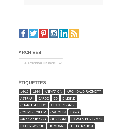
ARCHIVES
Archives
ÉTIQUETTES
14-18
1920
ANIMATION
ARCHIBALD RAZMOTT
ASTRAPI
BARBE
BD
BILIBINE
CHARLIE-HEBDO
CHAS LABORDE
COUP DE CŒUR
CROQUIS
EXPO
GRAZIA NIDASIO
GUS BOFA
HARVEY KURTZMAN
HATIER-POCHE
HOMMAGE
ILLUSTRATION