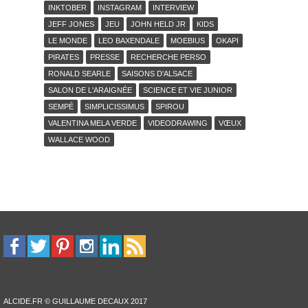
INKTOBER
INSTAGRAM
INTERVIEW
JEFF JONES
JEU
JOHN HELD JR
KIDS
LE MONDE
LEO BAXENDALE
MOEBIUS
OKAPI
PIRATES
PRESSE
RECHERCHE PERSO
RONALD SEARLE
SAISONS D'ALSACE
SALON DE L'ARAIGNÉE
SCIENCE ET VIE JUNIOR
SEMPÉ
SIMPLICISSIMUS
SPIROU
VALENTINA MELA VERDE
VIDEODRAWING
VŒUX
WALLACE WOOD
ALCIDE.FR © GUILLAUME DECAUX 2017