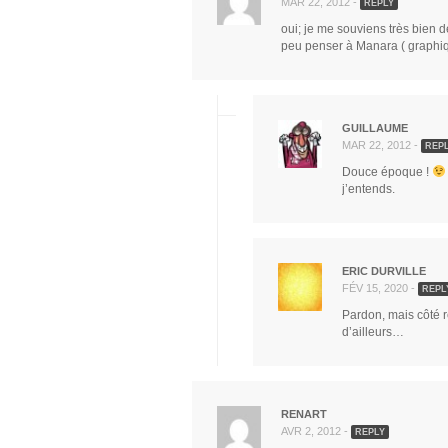
MAR 22, 2012 -
REPLY
oui; je me souviens très bien d
peu penser à Manara ( graphiq
GUILLAUME
MAR 22, 2012 -
REP
Douce époque !
j’entends.
ERIC DURVILLE
FÉV 15, 2020 -
REPL
Pardon, mais côté re
d’ailleurs…
RENART
AVR 2, 2012 -
REPLY