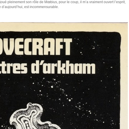
joué pleinement son rôle de Mœbius, pour le coup, il m’a vraiment ouvert l’esprit,
ure d’aujourd’hui, est incommensurable.