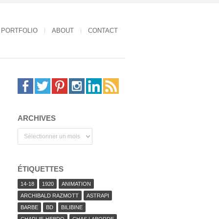
PORTFOLIO
ABOUT
CONTACT
ARCHIVES
Archives
ÉTIQUETTES
14-18
1920
ANIMATION
ARCHIBALD RAZMOTT
ASTRAPI
BARBE
BD
BILIBINE