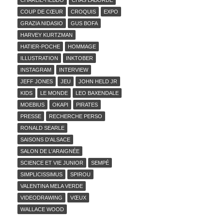
CHARLIE-HEBDO
CHAS LABORDE
COUP DE CŒUR
CROQUIS
EXPO
GRAZIA NIDASIO
GUS BOFA
HARVEY KURTZMAN
HATIER-POCHE
HOMMAGE
ILLUSTRATION
INKTOBER
INSTAGRAM
INTERVIEW
JEFF JONES
JEU
JOHN HELD JR
KIDS
LE MONDE
LEO BAXENDALE
MOEBIUS
OKAPI
PIRATES
PRESSE
RECHERCHE PERSO
RONALD SEARLE
SAISONS D'ALSACE
SALON DE L'ARAIGNÉE
SCIENCE ET VIE JUNIOR
SEMPÉ
SIMPLICISSIMUS
SPIROU
VALENTINA MELA VERDE
VIDEODRAWING
VŒUX
WALLACE WOOD