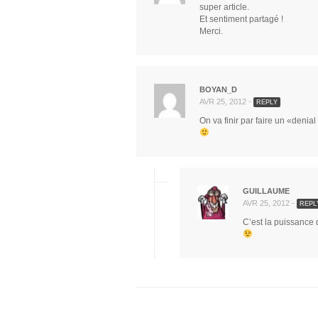
super article.
Et sentiment partagé !
Merci.
BOYAN_D
AVR 25, 2012 -
REPLY
On va finir par faire un «deni
GUILLAUME
AVR 25, 2012 -
REPL
C’est la puissance 