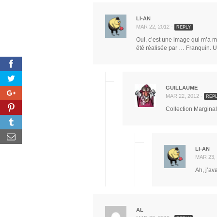
LI-AN
MAR 22, 2012 -
REPLY
Oui, c’est une image qui m’a ma
été réalisée par … Franquin. U
GUILLAUME
MAR 22, 2012 -
REP
Collection Marginal
LI-AN
MAR 23,
Ah, j’av
AL