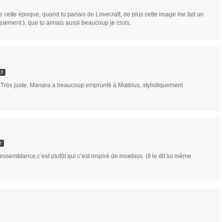
e cette époque, quand tu parlais de Lovecraft, de plus cette image me fait un
uement ), que tu aimais aussi beaucoup je crois.
LY
Très juste, Manara a beaucoup emprunté à Mœbius, stylistiquement
Y
ssemblance,c’est plutôt qui c’est inspiré de moebius. (Il le dit lui même