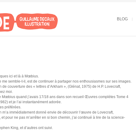
BLOG
ues ici et là à Mœbius.
 semble-t-il, est de continuer à partager nos enthousiasmes sur ses images.
ion de couverture des « lettres d’Arkham », (Glénat, 1975) de H.P. Lovecraft,
hez moi.
de Mœbius quand j’avais 17/18 ans dans son recueil Œuvres complètes Tome 4
82) et je l’ai instantanément adorée.
mes préférées.
ion m’a immédiatement donné envie de découvrir l’œuvre de Lovecraft,
e, et pour ne pas m’arrêter en si bon chemin, j’ai continué à lire de la science-
phen King, et d’autres ont suivi.