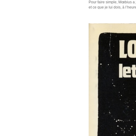
Pour faire simple, Mœbius a 
et ce que je lui dois, à l’he