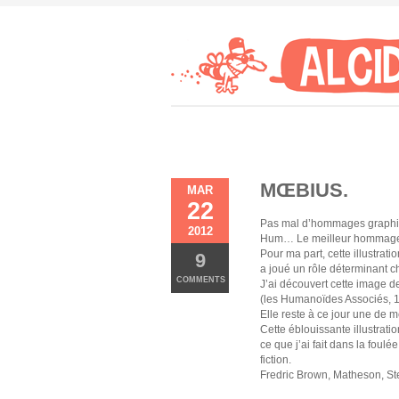
MŒBIUS.
MAR
22
Pas mal d’hommages graphiq
2012
Hum… Le meilleur hommage me
Pour ma part, cette illustrat
9
a joué un rôle déterminant c
COMMENTS
J’ai découvert cette image 
(les Humanoïdes Associés, 19
Elle reste à ce jour une de 
Cette éblouissante illustrat
ce que j’ai fait dans la foulé
fiction.
Fredric Brown, Matheson, Ste