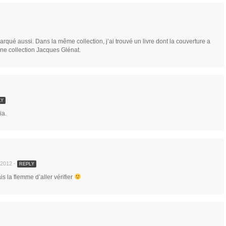
rqué aussi. Dans la même collection, j’ai trouvé un livre dont la couverture a
ne collection Jacques Glénat.
LY
ia.
 2012 -
REPLY
ais la flemme d’aller vérifier