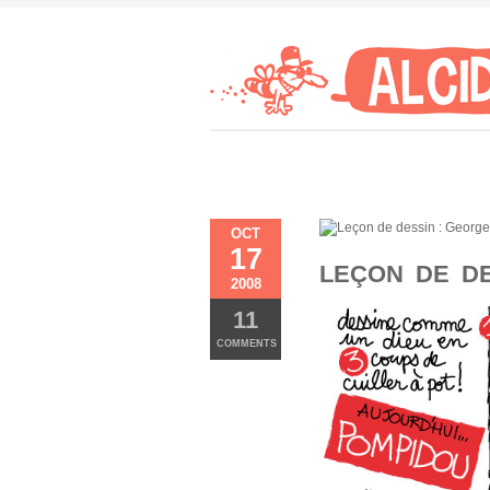
OCT
17
LEÇON DE D
2008
11
COMMENTS