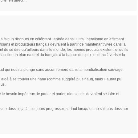
citer en direct…
a fait un discours en célébrant l’entrée dans l’ultra libéralisme en affirmant
rtisans et producteurs français devraient à partir de maintenant vivre dans la
nt de se dire qu’ailleurs dans le monde, les mêmes produits existent, et qu’ils
ucciter un élan naturel du français à la baisse des prix, et donc favoriser la
aud qui nous a plongé sans aucun remord dans la mondialisation sauvage.
re aidé à se trouver une nana (comme suggéré plus haut), mais il aurait pu
lus.
 le besoin impérieux de parler et parler, alors qu’ils devraient se taire et
s de dessin, ça fait toujours progresser, surtout lorsqu’on ne sait pas dessiner