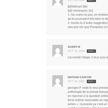
OCT 24, 2008 -
REPLY
[b]Sidérant ![/b]
[u]2 remarques :[/u]
1- Ne crains-tu pas, en révélant
qu’ils pourraient très bien le f
2- Aurais-tu d’autre suggestio
suis pas sûr que Pompidou la
AGENT-M
OCT 24, 2008 -
REPLY
j’ai merdé l’étape 3 et je suis 
NATHAN GASCON
OCT 24, 2008 -
REPLY
georges P. reste le seul presi
anthologie de la poesie françai
en reponse à la question embara
fut la victime raisonable au re
aimés » ; la poesie ça c’est un