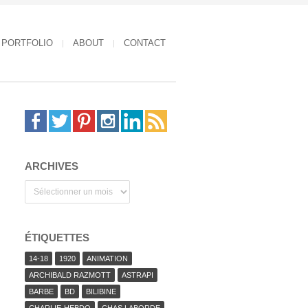
PORTFOLIO
ABOUT
CONTACT
ARCHIVES
Archives
ÉTIQUETTES
14-18
1920
ANIMATION
ARCHIBALD RAZMOTT
ASTRAPI
BARBE
BD
BILIBINE