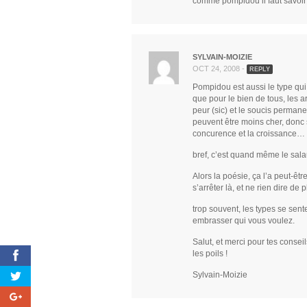
comme pompidou il faut savoir 
SYLVAIN-MOIZIE
OCT 24, 2008 -
REPLY
Pompidou est aussi le type qui 
que pour le bien de tous, les a
peur (sic) et le soucis permane
peuvent être moins cher, donc s
concurence et la croissance…
bref, c’est quand même le sal
Alors la poésie, ça l’a peut-êt
s’arrêter là, et ne rien dire de p
trop souvent, les types se sente
embrasser qui vous voulez.
Salut, et merci pour tes conseil
les poils !
Sylvain-Moizie