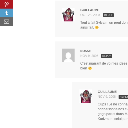
GUILLAUME
OCT 25, 2008 -
REPLY
Tout à fait Sylvain, on peut donc
ainsi fait.
NUSSE
NOV 9, 2008 -
REPLY
C’est marrant de voir les idée
bien
GUILLAUME
NOV 9, 2008 -
REPL
Oups ! Je ne connai
connaissons nos cl
gags parus dans MA
Kurtzman, celui par