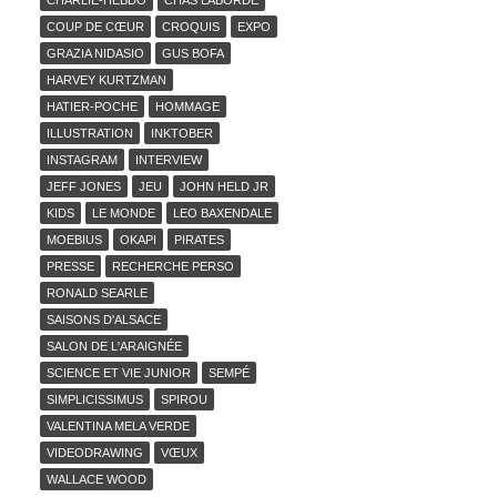
CHARLIE-HEBDO
CHAS LABORDE
COUP DE CŒUR
CROQUIS
EXPO
GRAZIA NIDASIO
GUS BOFA
HARVEY KURTZMAN
HATIER-POCHE
HOMMAGE
ILLUSTRATION
INKTOBER
INSTAGRAM
INTERVIEW
JEFF JONES
JEU
JOHN HELD JR
KIDS
LE MONDE
LEO BAXENDALE
MOEBIUS
OKAPI
PIRATES
PRESSE
RECHERCHE PERSO
RONALD SEARLE
SAISONS D'ALSACE
SALON DE L'ARAIGNÉE
SCIENCE ET VIE JUNIOR
SEMPÉ
SIMPLICISSIMUS
SPIROU
VALENTINA MELA VERDE
VIDEODRAWING
VŒUX
WALLACE WOOD