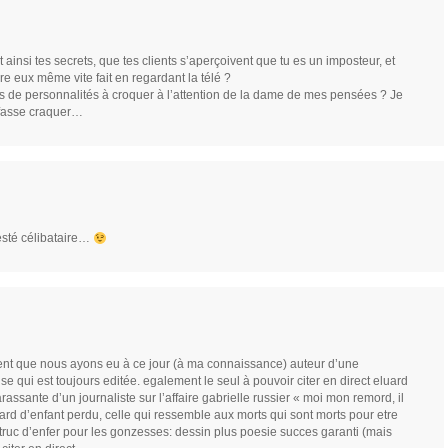
 ainsi tes secrets, que tes clients s’aperçoivent que tu es un imposteur, et
aire eux même vite fait en regardant la télé ?
ns de personnalités à croquer à l’attention de la dame de mes pensées ? Je
 fasse craquer…
resté célibataire…
dent que nous ayons eu à ce jour (à ma connaissance) auteur d’une
se qui est toujours editée. egalement le seul à pouvoir citer en direct eluard
ssante d’un journaliste sur l’affaire gabrielle russier « moi mon remord, il
gard d’enfant perdu, celle qui ressemble aux morts qui sont morts pour etre
 truc d’enfer pour les gonzesses: dessin plus poesie succes garanti (mais