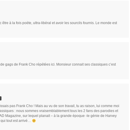
 être à la fois poète, ultra-libéral et avoir les sourcils fournis. Le monde est
s de gags de Frank Cho répétées ici. Monsieur connait ses classiques c’est
Y
ssais pas Frank Cho ! Mais au vu de son travail, tu as raison, lui comme moi
assiques : nous sommes vraisemblablement tous les 2 fans des parodies et
D Magazine, sur lequel planait – à la grande époque -le génie de Harvey
 qui tout est arrivé…