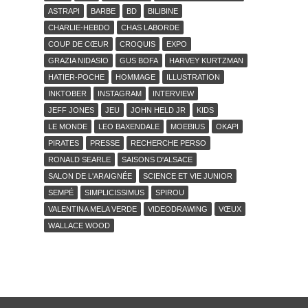
ASTRAPI
BARBE
BD
BILIBINE
CHARLIE-HEBDO
CHAS LABORDE
COUP DE CŒUR
CROQUIS
EXPO
GRAZIA NIDASIO
GUS BOFA
HARVEY KURTZMAN
HATIER-POCHE
HOMMAGE
ILLUSTRATION
INKTOBER
INSTAGRAM
INTERVIEW
JEFF JONES
JEU
JOHN HELD JR
KIDS
LE MONDE
LEO BAXENDALE
MOEBIUS
OKAPI
PIRATES
PRESSE
RECHERCHE PERSO
RONALD SEARLE
SAISONS D'ALSACE
SALON DE L'ARAIGNÉE
SCIENCE ET VIE JUNIOR
SEMPÉ
SIMPLICISSIMUS
SPIROU
VALENTINA MELA VERDE
VIDEODRAWING
VŒUX
WALLACE WOOD