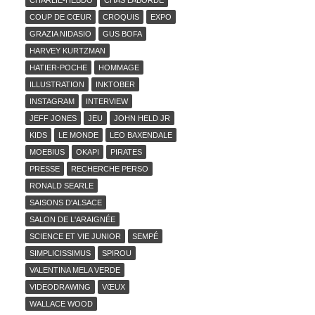
CHARLIE-HEBDO
CHAS LABORDE
COUP DE CŒUR
CROQUIS
EXPO
GRAZIA NIDASIO
GUS BOFA
HARVEY KURTZMAN
HATIER-POCHE
HOMMAGE
ILLUSTRATION
INKTOBER
INSTAGRAM
INTERVIEW
JEFF JONES
JEU
JOHN HELD JR
KIDS
LE MONDE
LEO BAXENDALE
MOEBIUS
OKAPI
PIRATES
PRESSE
RECHERCHE PERSO
RONALD SEARLE
SAISONS D'ALSACE
SALON DE L'ARAIGNÉE
SCIENCE ET VIE JUNIOR
SEMPÉ
SIMPLICISSIMUS
SPIROU
VALENTINA MELA VERDE
VIDEODRAWING
VŒUX
WALLACE WOOD