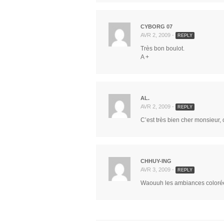
CYBORG 07
AVR 2, 2009 -
REPLY
Très bon boulot.
A +
AL.
AVR 2, 2009 -
REPLY
C’est très bien cher monsieur, 
CHHUY-ING
AVR 3, 2009 -
REPLY
Waouuh les ambiances colorées