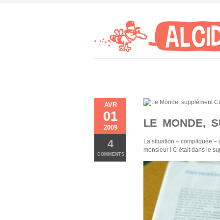
AVR
01
LE MONDE, 
2009
4
La situation – compliquée – d
monsieur ! C’était dans le 
COMMENTS