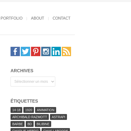
PORTFOLIO
ABOUT
CONTACT
ARCHIVES
Archives
ÉTIQUETTES
14-18
1920
ANIMATION
ARCHIBALD RAZMOTT
ASTRAPI
BARBE
BD
BILIBINE