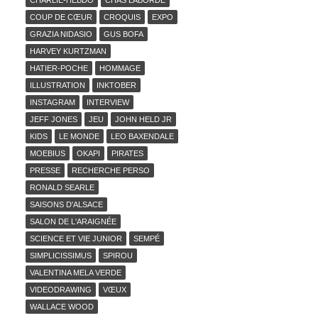
CHARLIE-HEBDO
CHAS LABORDE
COUP DE CŒUR
CROQUIS
EXPO
GRAZIA NIDASIO
GUS BOFA
HARVEY KURTZMAN
HATIER-POCHE
HOMMAGE
ILLUSTRATION
INKTOBER
INSTAGRAM
INTERVIEW
JEFF JONES
JEU
JOHN HELD JR
KIDS
LE MONDE
LEO BAXENDALE
MOEBIUS
OKAPI
PIRATES
PRESSE
RECHERCHE PERSO
RONALD SEARLE
SAISONS D'ALSACE
SALON DE L'ARAIGNÉE
SCIENCE ET VIE JUNIOR
SEMPÉ
SIMPLICISSIMUS
SPIROU
VALENTINA MELA VERDE
VIDEODRAWING
VŒUX
WALLACE WOOD