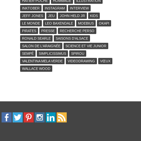
HATIER-POCHE
HOMMAGE
ILLUSTRATION
INKTOBER
INSTAGRAM
INTERVIEW
JEFF JONES
JEU
JOHN HELD JR
KIDS
LE MONDE
LEO BAXENDALE
MOEBIUS
OKAPI
PIRATES
PRESSE
RECHERCHE PERSO
RONALD SEARLE
SAISONS D'ALSACE
SALON DE L'ARAIGNÉE
SCIENCE ET VIE JUNIOR
SEMPÉ
SIMPLICISSIMUS
SPIROU
VALENTINA MELA VERDE
VIDEODRAWING
VŒUX
WALLACE WOOD