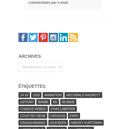
commentaire par e-mail
ARCHIVES
Archives
ÉTIQUETTES
14-18
1920
ANIMATION
ARCHIBALD RAZMOTT
ASTRAPI
BARBE
BD
BILIBINE
CHARLIE-HEBDO
CHAS LABORDE
COUP DE CŒUR
CROQUIS
EXPO
GRAZIA NIDASIO
GUS BOFA
HARVEY KURTZMAN