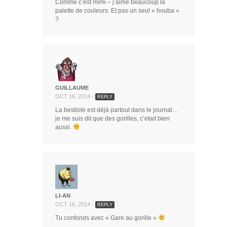
Comme c’est mimi – j’aime beaucoup la
palette de couleurs. Et pas un seul « houba »
?
GUILLAUME
OCT 16, 2014 -
REPLY
La bestiole est déjà partout dans le journal…
je me suis dit que des gorilles, c’etait bien
aussi.
LI-AN
OCT 16, 2014 -
REPLY
Tu confonds avec « Gare au gorille »