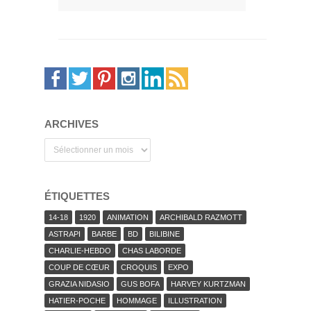
ARCHIVES
Archives
ÉTIQUETTES
14-18
1920
ANIMATION
ARCHIBALD RAZMOTT
ASTRAPI
BARBE
BD
BILIBINE
CHARLIE-HEBDO
CHAS LABORDE
COUP DE CŒUR
CROQUIS
EXPO
GRAZIA NIDASIO
GUS BOFA
HARVEY KURTZMAN
HATIER-POCHE
HOMMAGE
ILLUSTRATION