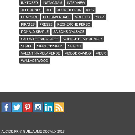
INKTOBER
INSTAGRAM
INTERVIEW
JEFF JONES
JEU
JOHN HELD JR
KIDS
LE MONDE
LEO BAXENDALE
MOEBIUS
OKAPI
PIRATES
PRESSE
RECHERCHE PERSO
RONALD SEARLE
SAISONS D'ALSACE
SALON DE L'ARAIGNÉE
SCIENCE ET VIE JUNIOR
SEMPÉ
SIMPLICISSIMUS
SPIROU
VALENTINA MELA VERDE
VIDEODRAWING
VŒUX
WALLACE WOOD
ALCIDE.FR © GUILLAUME DECAUX 2017