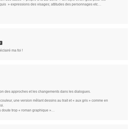
quis » expressions des visages; attitudes des personnages etc…
Y
clairé ma foi !
tion des approches et les changements dans les dialogues.
 couleur, une version mêlant dessins au trait et « aux gris » comme en
si.
ns doute trop « roman graphique »…