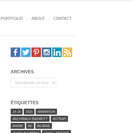
PORTFOLIO
ABOUT
CONTACT
ARCHIVES
Archives
ÉTIQUETTES
14-18
1920
ANIMATION
ARCHIBALD RAZMOTT
ASTRAPI
BARBE
BD
BILIBINE