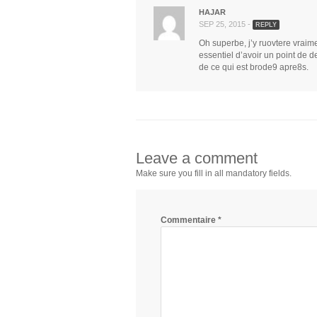
HAJAR
SEP 25, 2015 -
REPLY
Oh superbe, j’y ruovtere vraime
essentiel d’avoir un point de d
de ce qui est brode9 apre8s.
Leave a comment
Make sure you fill in all mandatory fields.
Commentaire
*