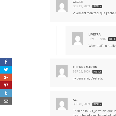
CÉCILE
SEP 27, 2009 -
REPLY
Vivement mercredi que j’achète 
LIVETRA
FÉV 21, 2015 -
REPL
Wow, that’s a really
THIERRY MARTIN
SEP 28, 2009 -
REPLY
j’y penserai, c’est sûr.
AL.
SEP 28, 2009 -
REPLY
Enfin de la BD, je trouve que to
tres riche, et avec la multipli