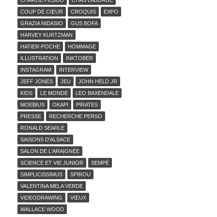
CHARLIE-HEBDO
CHAS LABORDE
COUP DE CŒUR
CROQUIS
EXPO
GRAZIA NIDASIO
GUS BOFA
HARVEY KURTZMAN
HATIER-POCHE
HOMMAGE
ILLUSTRATION
INKTOBER
INSTAGRAM
INTERVIEW
JEFF JONES
JEU
JOHN HELD JR
KIDS
LE MONDE
LEO BAXENDALE
MOEBIUS
OKAPI
PIRATES
PRESSE
RECHERCHE PERSO
RONALD SEARLE
SAISONS D'ALSACE
SALON DE L'ARAIGNÉE
SCIENCE ET VIE JUNIOR
SEMPÉ
SIMPLICISSIMUS
SPIROU
VALENTINA MELA VERDE
VIDEODRAWING
VŒUX
WALLACE WOOD