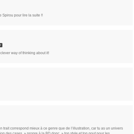
Spirou pour lire la suite !!
Y
 clever way of thinking about it!
n trait correspond mieux à ce genre que de l’illustration, car tu as un univers
cation des cases » propre à la BD donc » ton style et ton gout pour les