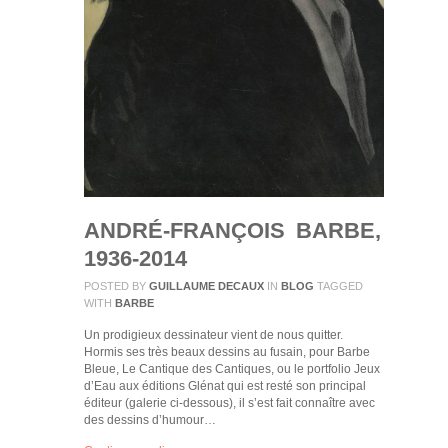
ANDRÉ-FRANÇOIS BARBE,
1936-2014
POSTED BY
GUILLAUME DECAUX
IN
BLOG
TAGGED
WITH
BARBE
Un prodigieux dessinateur vient de nous quitter.
Hormis ses très beaux dessins au fusain, pour Barbe
Bleue, Le Cantique des Cantiques, ou le portfolio Jeux
d’Eau aux éditions Glénat qui est resté son principal
éditeur (galerie ci-dessous), il s’est fait connaître avec
des dessins d’humour…