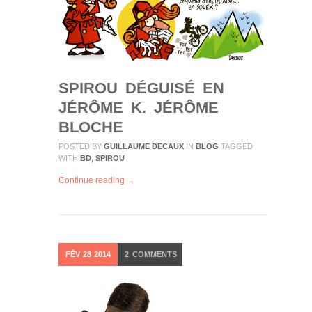
SPIROU DÉGUISÉ EN
JÉRÔME K. JÉRÔME
BLOCHE
POSTED BY
GUILLAUME DECAUX
IN
BLOG
TAGGED
WITH
BD
,
SPIROU
Continue reading →
FÉV
28
2014
2
COMMENTS