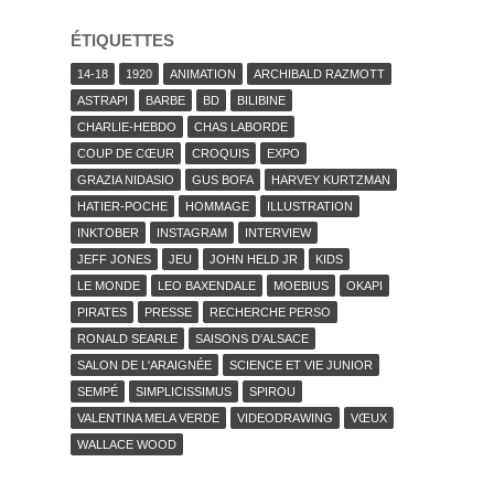
ÉTIQUETTES
14-18
1920
ANIMATION
ARCHIBALD RAZMOTT
ASTRAPI
BARBE
BD
BILIBINE
CHARLIE-HEBDO
CHAS LABORDE
COUP DE CŒUR
CROQUIS
EXPO
GRAZIA NIDASIO
GUS BOFA
HARVEY KURTZMAN
HATIER-POCHE
HOMMAGE
ILLUSTRATION
INKTOBER
INSTAGRAM
INTERVIEW
JEFF JONES
JEU
JOHN HELD JR
KIDS
LE MONDE
LEO BAXENDALE
MOEBIUS
OKAPI
PIRATES
PRESSE
RECHERCHE PERSO
RONALD SEARLE
SAISONS D'ALSACE
SALON DE L'ARAIGNÉE
SCIENCE ET VIE JUNIOR
SEMPÉ
SIMPLICISSIMUS
SPIROU
VALENTINA MELA VERDE
VIDEODRAWING
VŒUX
WALLACE WOOD