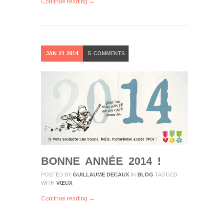
Continue reading →
JAN
21
2014
5
COMMENTS
BONNE ANNÉE 2014 !
POSTED BY
GUILLAUME DECAUX
IN
BLOG
TAGGED
WITH
VŒUX
Continue reading →