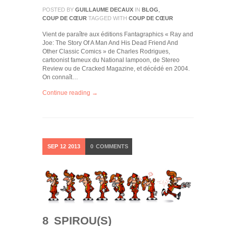
POSTED BY
GUILLAUME DECAUX
IN
BLOG
,
COUP DE CŒUR
TAGGED WITH
COUP DE CŒUR
Vient de paraître aux éditions Fantagraphics « Ray and
Joe: The Story Of A Man And His Dead Friend And
Other Classic Comics » de Charles Rodrigues,
cartoonist fameux du National lampoon, de Stereo
Review ou de Cracked Magazine, et décédé en 2004.
On connaît…
Continue reading →
SEP
12
2013
0
COMMENTS
8 SPIROU(S)