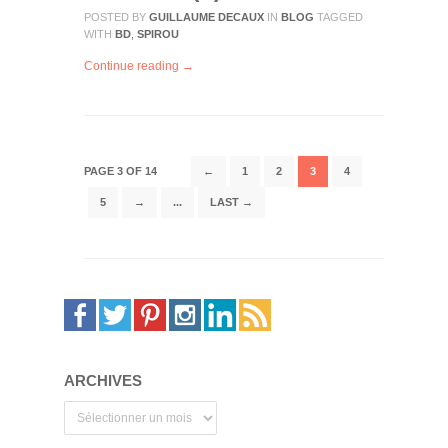
POSTED BY
GUILLAUME DECAUX
IN
BLOG
TAGGED
WITH
BD
,
SPIROU
Continue reading →
PAGE 3 OF 14
←
1
2
3
4
5
→
...
LAST →
ARCHIVES
Archives