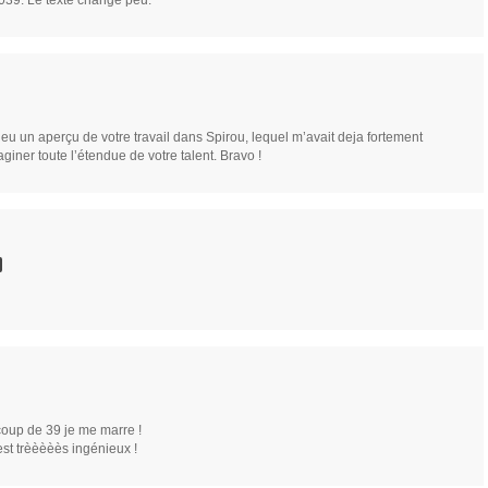
2039. Le texte change peu.
s eu un aperçu de votre travail dans Spirou, lequel m’avait deja fortement
giner toute l’étendue de votre talent. Bravo !
coup de 39 je me marre !
est trèèèèès ingénieux !