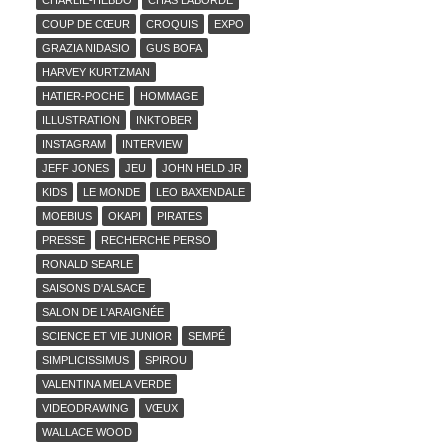
CHARLIE-HEBDO
CHAS LABORDE
COUP DE CŒUR
CROQUIS
EXPO
GRAZIA NIDASIO
GUS BOFA
HARVEY KURTZMAN
HATIER-POCHE
HOMMAGE
ILLUSTRATION
INKTOBER
INSTAGRAM
INTERVIEW
JEFF JONES
JEU
JOHN HELD JR
KIDS
LE MONDE
LEO BAXENDALE
MOEBIUS
OKAPI
PIRATES
PRESSE
RECHERCHE PERSO
RONALD SEARLE
SAISONS D'ALSACE
SALON DE L'ARAIGNÉE
SCIENCE ET VIE JUNIOR
SEMPÉ
SIMPLICISSIMUS
SPIROU
VALENTINA MELA VERDE
VIDEODRAWING
VŒUX
WALLACE WOOD