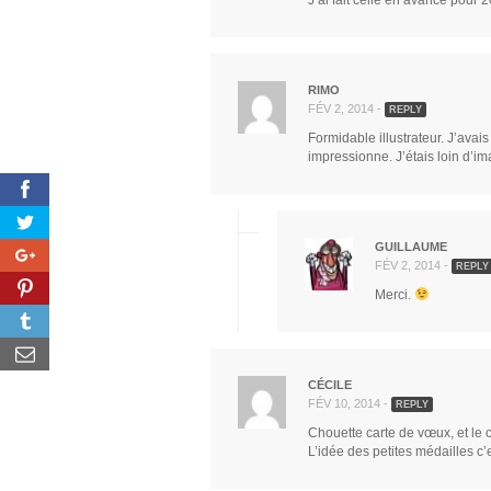
J’ai fait celle en avance pour 
RIMO
FÉV 2, 2014 -
REPLY
Formidable illustrateur. J’avai
impressionne. J’étais loin d’ima
GUILLAUME
FÉV 2, 2014 -
REPLY
Merci.
CÉCILE
FÉV 10, 2014 -
REPLY
Chouette carte de vœux, et le 
L’idée des petites médailles c’