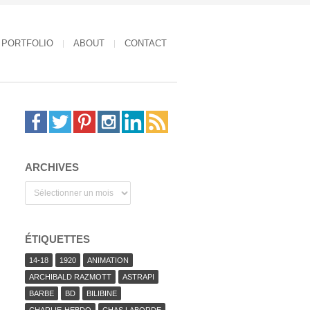
PORTFOLIO
ABOUT
CONTACT
ARCHIVES
Archives
ÉTIQUETTES
14-18
1920
ANIMATION
ARCHIBALD RAZMOTT
ASTRAPI
BARBE
BD
BILIBINE