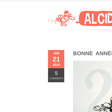
BONNE ANNÉE
JAN
21
2014
5
COMMENTS