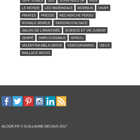
JEFF JONES
JEU
JOHN HELD JR
KIDS
LE MONDE
LEO BAXENDALE
MOEBIUS
OKAPI
PIRATES
PRESSE
RECHERCHE PERSO
RONALD SEARLE
SAISONS D'ALSACE
SALON DE L'ARAIGNÉE
SCIENCE ET VIE JUNIOR
SEMPÉ
SIMPLICISSIMUS
SPIROU
VALENTINA MELA VERDE
VIDEODRAWING
VŒUX
WALLACE WOOD
ALCIDE.FR © GUILLAUME DECAUX 2017