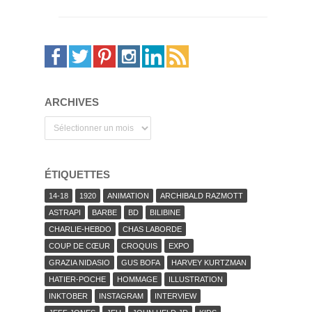
ARCHIVES
Archives
ÉTIQUETTES
14-18
1920
ANIMATION
ARCHIBALD RAZMOTT
ASTRAPI
BARBE
BD
BILIBINE
CHARLIE-HEBDO
CHAS LABORDE
COUP DE CŒUR
CROQUIS
EXPO
GRAZIA NIDASIO
GUS BOFA
HARVEY KURTZMAN
HATIER-POCHE
HOMMAGE
ILLUSTRATION
INKTOBER
INSTAGRAM
INTERVIEW