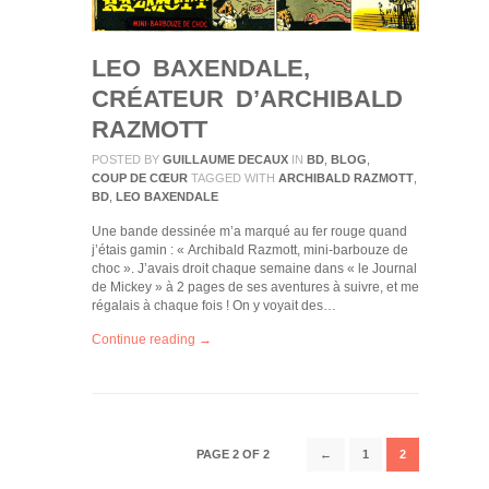
LEO BAXENDALE,
CRÉATEUR D’ARCHIBALD
RAZMOTT
POSTED BY
GUILLAUME DECAUX
IN
BD
,
BLOG
,
COUP DE CŒUR
TAGGED WITH
ARCHIBALD RAZMOTT
,
BD
,
LEO BAXENDALE
Une bande dessinée m’a marqué au fer rouge quand
j’étais gamin : « Archibald Razmott, mini-barbouze de
choc ». J’avais droit chaque semaine dans « le Journal
de Mickey » à 2 pages de ses aventures à suivre, et me
régalais à chaque fois ! On y voyait des…
Continue reading →
PAGE 2 OF 2
←
1
2