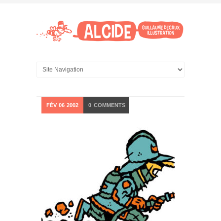
FÉV
06
2002
0
COMMENTS