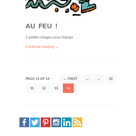
AU FEU !
2 petites images pour Astrapi …
Continue reading →
PAGE 14 OF 14
← FIRST
...
←
10
11
12
13
14