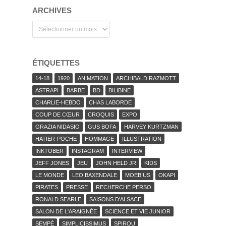
ARCHIVES
Archives
ÉTIQUETTES
14-18
1920
ANIMATION
ARCHIBALD RAZMOTT
ASTRAPI
BARBE
BD
BILIBINE
CHARLIE-HEBDO
CHAS LABORDE
COUP DE CŒUR
CROQUIS
EXPO
GRAZIA NIDASIO
GUS BOFA
HARVEY KURTZMAN
HATIER-POCHE
HOMMAGE
ILLUSTRATION
INKTOBER
INSTAGRAM
INTERVIEW
JEFF JONES
JEU
JOHN HELD JR
KIDS
LE MONDE
LEO BAXENDALE
MOEBIUS
OKAPI
PIRATES
PRESSE
RECHERCHE PERSO
RONALD SEARLE
SAISONS D'ALSACE
SALON DE L'ARAIGNÉE
SCIENCE ET VIE JUNIOR
SEMPÉ
SIMPLICISSIMUS
SPIROU